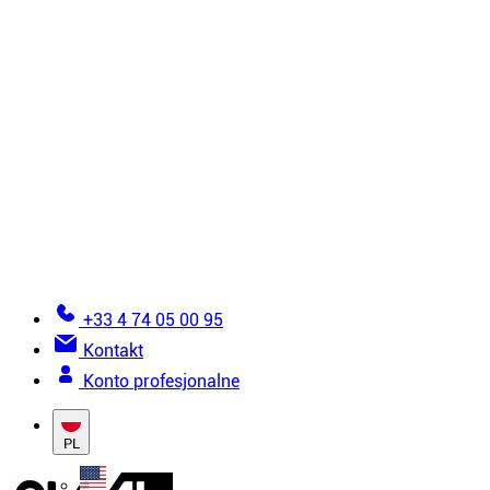
Wszystkie produkty montażowe
Instrukcja montażu
6 złotych zasad montażu
Jak zamontować sufit napinany?
Jak zamontować ścianę z tkaniny napinanej?
Widoki szczegółowe
Błędy, których należy unikać podczas montażu nap
Dokumentacja
Zostań instalatorem
Słownik terminów zwiazanych z napinaniem płótna
Pomoc przy składaniu zamówienia
+33 4 74 05 00 95
Kontakt
Konto profesjonalne
PL