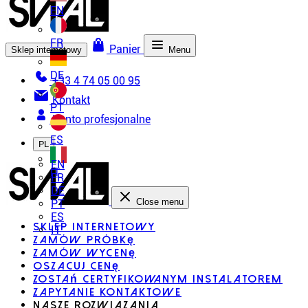
EN
FR
Panier
Sklep internetowy
Menu
DE
+33 4 74 05 00 95
Kontakt
PT
Konto profesjonalne
ES
PL
EN
IT
FR
DE
Close menu
PT
ES
Sklep internetowy
IT
Zamów próbkę
Zamów wycenę
Oszacuj cenę
Zostań certyfikowanym instalatorem
Zapytanie kontaktowe
Nasze rozwiazania