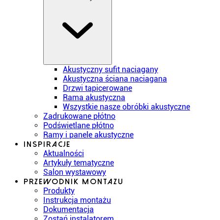
Akustyczny sufit naciagany
Akustyczna ściana naciagana
Drzwi tapicerowane
Rama akustyczna
Wszystkie nasze obróbki akustyczne
Zadrukowane płótno
Podświetlane płótno
Ramy i panele akustyczne
Inspiracje
Aktualności
Artykuły tematyczne
Salon wystawowy
Przewodnik montazu
Produkty
Instrukcja montażu
Dokumentacja
Zostań instalatorem