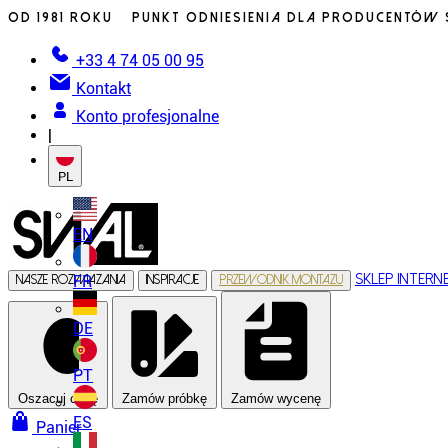
Od 1981 roku – punkt odniesienia dla producentów s
+33 4 74 05 00 95
Kontakt
Konto profesjonalne
|
PL
EN
Sklep inter
FR
Nasze rozwiazania
Inspiracje
Przewodnik montazu
DE
PT
Oszacuj cenę
Zamów próbkę
Zamów wycenę
ES
Panier
Naciagane ściany i sufity