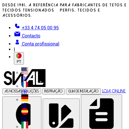
Desde 1981, a referência para fabricantes de tetos e
tecidos tensionados – perfis, tecidos e
acessórios.
+33 4 74 05 00 95
Contacto
Conta profissional
|
PT
EN
Loja online
FR
As nossas soluções
Inspiração
Guia de instalação
DE
ES