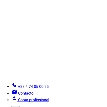
Revestimentos
Têxteis não tecidos
Acessórios
Todos os produtos de instalação
Tutoriais
6 regras de ouro para instalação
Como instalar um teto falso?
Como instalar uma parede de tecido tensionado?
Vistas detalhadas
Erros a evitar na instalação de tela esticada
Documentação
Torne-se instalador
Glossário da tela esticada
Ajuda para fazer um pedido
+33 4 74 05 00 95
Contacto
Conta profissional