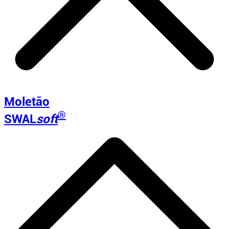
Moletão
®
SWAL
soft