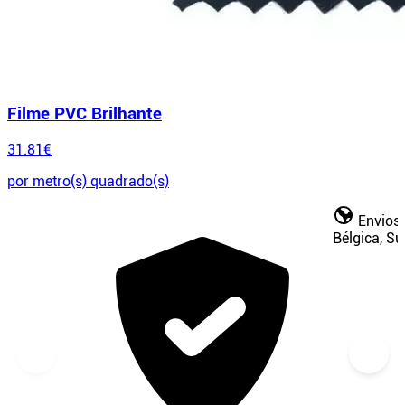
Filme PVC Brilhante
31.81€
por metro(s) quadrado(s)
Envios 
Bélgica, S