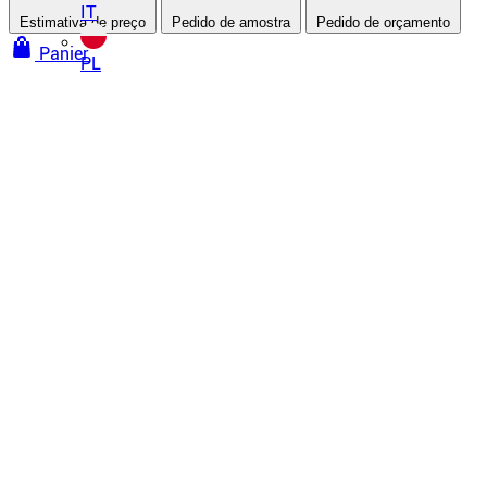
IT
Estimativa de preço
Pedido de amostra
Pedido de orçamento
Panier
PL
Paredes e tetos tensionados
Tetos tensionados
Teto tensionado a frio
Teto tensionado a quente
Teto tensionado acústico
Teto tensionado impresso
Todos os nossos tetos tensionados
Paredes tensionadas
Tecido tensionado
Parede tensionada acústica
Tela impressa
Todas as nossas paredes tensionadas
Tratamento acústico
Teto tensionado acústico
Parede tensionada acústica