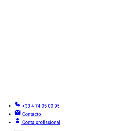
Revestimentos
Têxteis não tecidos
Acessórios
Todos os produtos de instalação
Tutoriais
6 regras de ouro para instalação
Como instalar um teto falso?
Como instalar uma parede de tecido tensionado?
Vistas detalhadas
Erros a evitar na instalação de tela esticada
Documentação
Torne-se instalador
Glossário da tela esticada
Ajuda para fazer um pedido
+33 4 74 05 00 95
Contacto
Conta profissional