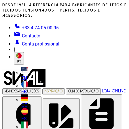
Desde 1981, a referência para fabricantes de tetos e
tecidos tensionados – perfis, tecidos e
acessórios.
+33 4 74 05 00 95
Contacto
Conta profissional
|
PT
EN
Loja online
FR
As nossas soluções
Inspiração
Guia de instalação
DE
ES