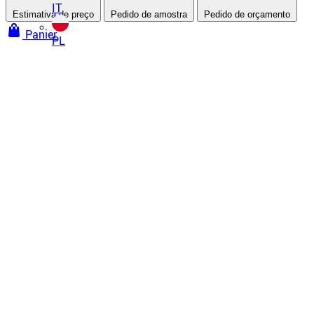
IT
Estimativa de preço
Pedido de amostra
Pedido de orçamento
Panier
PL
Paredes e tetos tensionados
Tetos tensionados
Teto tensionado a frio
Teto tensionado a quente
Teto tensionado acústico
Teto tensionado impresso
Todos os nossos tetos tensionados
Paredes tensionadas
Tecido tensionado
Parede tensionada acústica
Tela impressa
Todas as nossas paredes tensionadas
Tratamento acústico
Teto tensionado acústico
Parede tensionada acústica