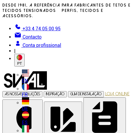
Desde 1981, a referência para fabricantes de tetos e
tecidos tensionados – perfis, tecidos e
acessórios.
+33 4 74 05 00 95
Contacto
Conta profissional
|
PT
EN
Loja online
FR
As nossas soluções
Inspiração
Guia de instalação
DE
ES