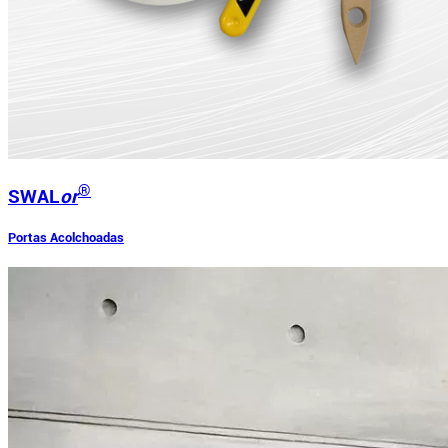
®
SWAL
or
Portas Acolchoadas