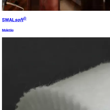
®
SWAL
soft
Moletão