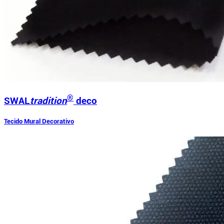
®
SWAL
tradition
deco
Tecido Mural Decorativo