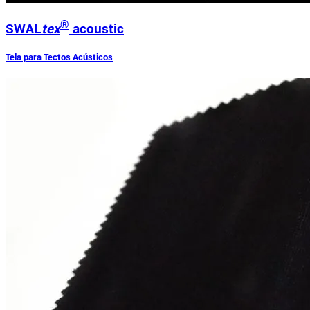
®
SWAL
tex
acoustic
Tela para Tectos Acústicos