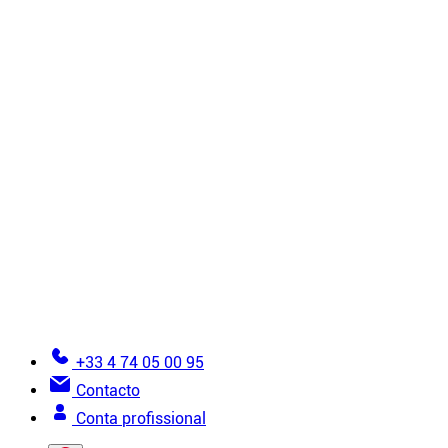
Revestimentos
Têxteis não tecidos
Acessórios
Todos os produtos de instalação
Tutoriais
6 regras de ouro para instalação
Como instalar um teto falso?
Como instalar uma parede de tecido tensionado?
Vistas detalhadas
Erros a evitar na instalação de tela esticada
Documentação
Torne-se instalador
Glossário da tela esticada
Ajuda para fazer um pedido
+33 4 74 05 00 95
Contacto
Conta profissional