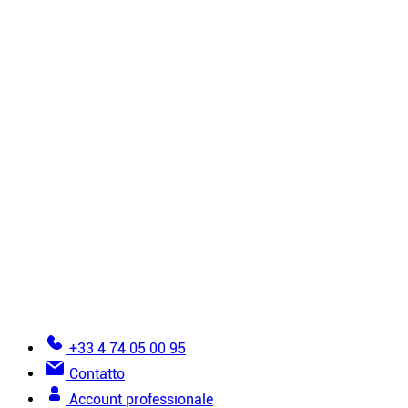
Profili
Rivestimenti
Mollettoni
Accessori
Tutti i prodotti di installazione
Tutorial
6 regole d’oro per l’installazione
Come installare un soffitto teso?
Come installare una parete in tessuto teso?
Viste dettagliate
Errori da evitare nella posa della tela tesa
Documentazione
Diventa installatore
Glossario della tela tesa
Aiuto per effettuare un ordine
+33 4 74 05 00 95
Contatto
Account professionale