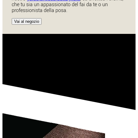
che tu sia un appassionato del fai da te o un
professionista della posa.
Vai al negozio