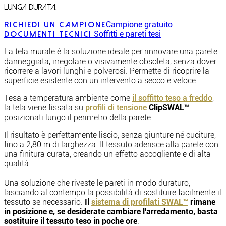
lunga durata.
Campione gratuito
Richiedi un campione
Soffitti e pareti tesi
Documenti tecnici
La tela murale è la soluzione ideale per rinnovare una parete
danneggiata, irregolare o visivamente obsoleta, senza dover
ricorrere a lavori lunghi e polverosi. Permette di ricoprire la
superficie esistente con un intervento a secco e veloce.
Tesa a temperatura ambiente come
il soffitto teso a freddo
,
la tela viene fissata su
profili di tensione
ClipSWAL™
posizionati lungo il perimetro della parete.
Il risultato è perfettamente liscio, senza giunture né cuciture,
fino a 2,80 m di larghezza. Il tessuto aderisce alla parete con
una finitura curata, creando un effetto accogliente e di alta
qualità.
Una soluzione che riveste le pareti in modo duraturo,
lasciando al contempo la possibilità di sostituire facilmente il
tessuto se necessario.
Il
sistema di profilati SWAL™
rimane
in posizione e, se desiderate cambiare l'arredamento, basta
sostituire il tessuto teso in poche ore
.