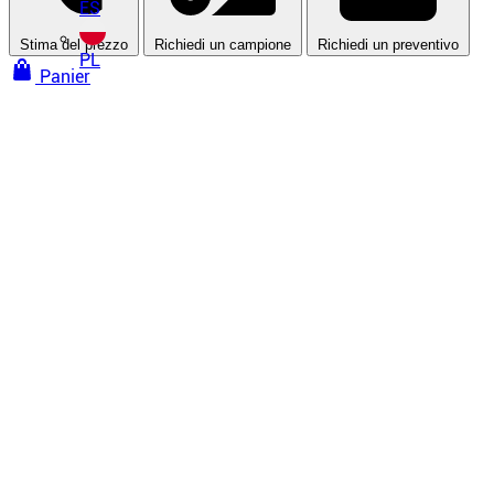
ES
Stima del prezzo
Richiedi un campione
Richiedi un preventivo
PL
Panier
Pareti e soffitti tesi
Soffitti tesi
Soffitto teso a freddo
Soffitto teso a caldo
Soffitto teso acustico
Soffitto teso stampato
Tutti i nostri soffitti tesi
Pareti tese
Tessuto teso
Parete tesa acustica
Tela stampata
Tutte le nostre pareti tese
Trattamento acustico
Soffitto teso acustico