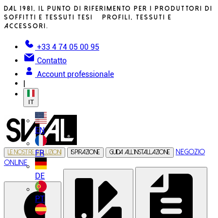
Dal 1981, il punto di riferimento per i produttori di
soffitti e tessuti tesi – profili, tessuti e
accessori.
+33 4 74 05 00 95
Contatto
Account professionale
|
IT
EN
Negozio
FR
Le nostre soluzioni
Ispirazione
Guida all’installazione
online
DE
PT