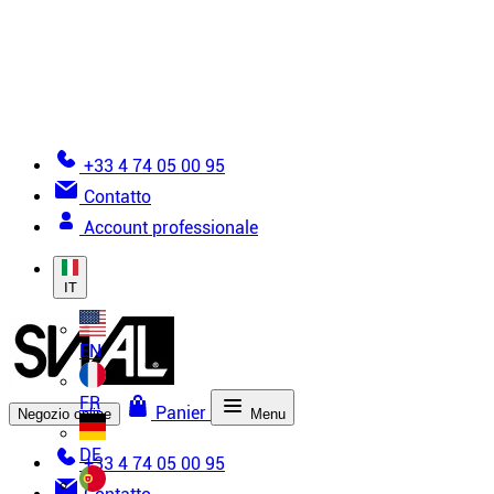
Documentazione
Diventa installatore
Glossario della tela tesa
Aiuto per effettuare un ordine
+33 4 74 05 00 95
Contatto
Account professionale
IT
EN
FR
Panier
Negozio online
Menu
DE
+33 4 74 05 00 95