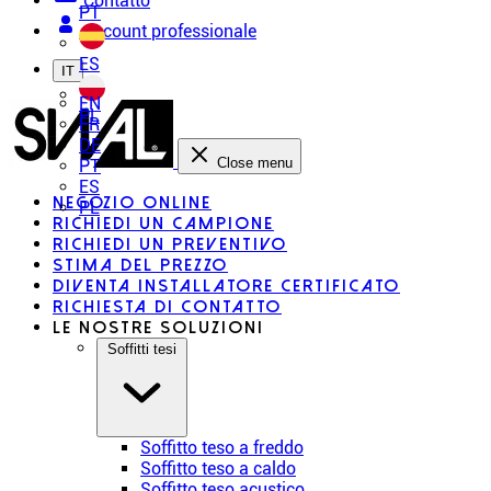
Contatto
PT
Account professionale
ES
IT
EN
PL
FR
DE
Close menu
PT
ES
Negozio online
PL
Richiedi un campione
Richiedi un preventivo
Stima del prezzo
Diventa installatore certificato
Richiesta di contatto
Le nostre soluzioni
Soffitti tesi
Soffitto teso a freddo
Soffitto teso a caldo
Soffitto teso acustico