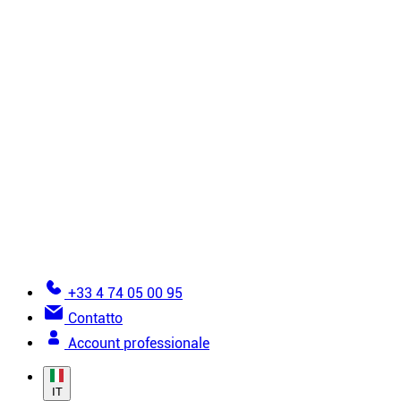
Accessori
Tutti i prodotti di installazione
Tutorial
6 regole d’oro per l’installazione
Come installare un soffitto teso?
Come installare una parete in tessuto teso?
Viste dettagliate
Errori da evitare nella posa della tela tesa
Documentazione
Diventa installatore
Glossario della tela tesa
Aiuto per effettuare un ordine
+33 4 74 05 00 95
Contatto
Account professionale
IT