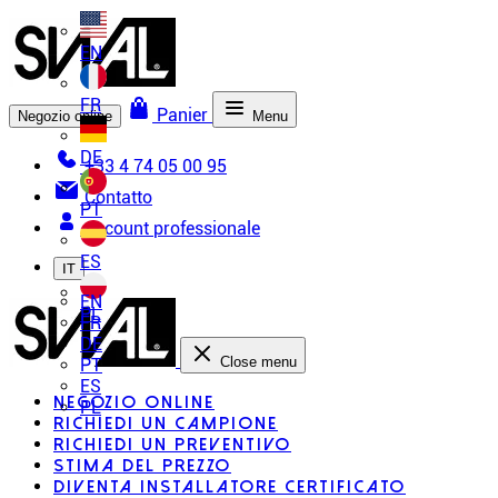
EN
FR
Panier
Negozio online
Menu
DE
+33 4 74 05 00 95
Contatto
PT
Account professionale
ES
IT
EN
PL
FR
DE
Close menu
PT
ES
Negozio online
PL
Richiedi un campione
Richiedi un preventivo
Stima del prezzo
Diventa installatore certificato