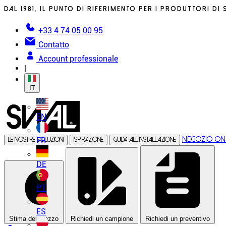
Dal 1981, il punto di riferimento per i produttori di 
+33 4 74 05 00 95
Contatto
Account professionale
|
IT
EN
Negozio on
FR
Le nostre soluzioni
Ispirazione
Guida all’installazione
DE
PT
ES
Stima del prezzo
Richiedi un campione
Richiedi un preventivo