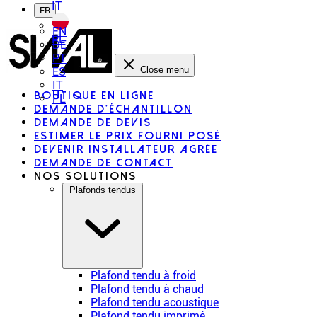
IT
FR
EN
PL
DE
PT
Close menu
ES
IT
Boutique en ligne
PL
Demande d'échantillon
Demande de devis
Estimer le prix fourni posé
Devenir installateur agrée
Demande de contact
Nos solutions
Plafonds tendus
Plafond tendu à froid
Plafond tendu à chaud
Plafond tendu acoustique
Plafond tendu imprimé