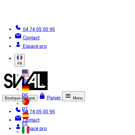
Lexique de la toile tendue
Aide pour passer une commande
04 74 05 00 95
Contact
Espace pro
FR
EN
DE
Panier
Boutique en ligne
Menu
PT
04 74 05 00 95
Contact
ES
Espace pro