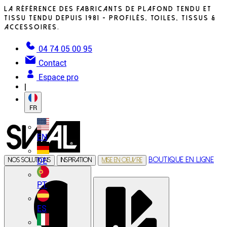
La référence des fabricants de plafond tendu et
tissu tendu depuis 1981 - profilés, toiles, tissus &
accessoires.
04 74 05 00 95
Contact
Espace pro
|
FR
EN
Boutique en ligne
DE
Nos solutions
Inspiration
Mise en oeuvre
PT
ES