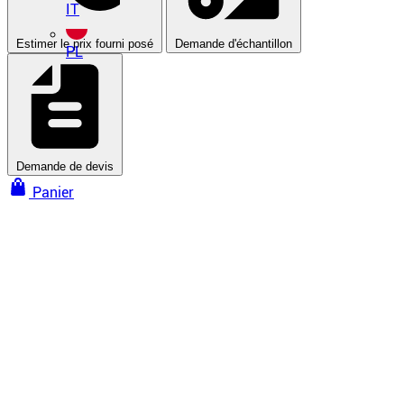
IT
Estimer le prix fourni posé
Demande d'échantillon
PL
Demande de devis
Panier
Murs et plafonds tendus
Plafonds tendus
Plafond tendu à froid
Plafond tendu à chaud
Plafond tendu acoustique
Plafond tendu imprimé
Voir tous nos plafonds tendus
Murs tendus
Tissu tendu