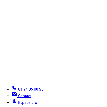
Revêtements
Molletons
Accessoires
Tous les produits
Guide de pose
6 règles d’or de la pose
Comment installer un plafond tendu ?
Comment installer une toile tendue murale ?
Vues de détails
Les erreurs à éviter dans la pose de toile tendue
Documentation
Devenir installateur
Trouver un installateur
Lexique de la toile tendue
Aide pour passer une commande
04 74 05 00 95
Contact
Espace pro