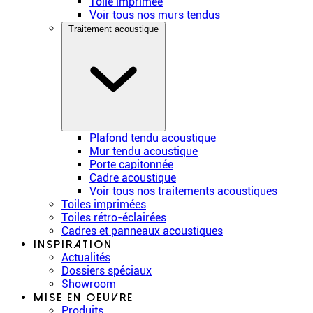
Toile imprimée
Voir tous nos murs tendus
Traitement acoustique
Plafond tendu acoustique
Mur tendu acoustique
Porte capitonnée
Cadre acoustique
Voir tous nos traitements acoustiques
Toiles imprimées
Toiles rétro-éclairées
Cadres et panneaux acoustiques
Inspiration
Actualités
Dossiers spéciaux
Showroom
Mise en oeuvre
Produits