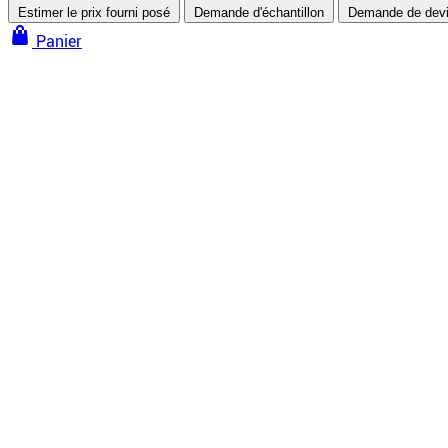
Estimer le prix fourni posé
Demande d'échantillon
Demande de dev
Panier
Murs et plafonds tendus
Plafonds tendus
Plafond tendu à froid
Plafond tendu à chaud
Plafond tendu acoustique
Plafond tendu imprimé
Voir tous nos plafonds tendus
Murs tendus
Tissu tendu
Mur tendu acoustique
Toile imprimée
Voir tous nos murs tendus
Traitement acoustique
Plafond tendu acoustique
Mur tendu acoustique
Porte capitonnée