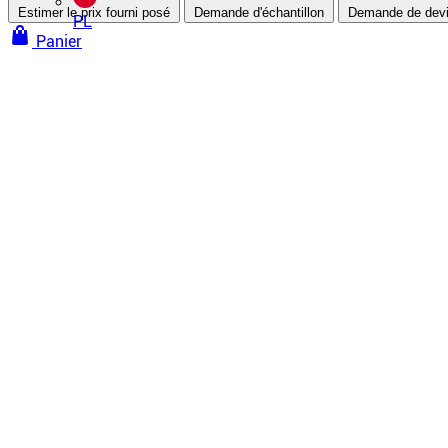
Estimer le prix fourni posé
Demande d'échantillon
Demande de dev
PL
Panier
Murs et plafonds tendus
Plafonds tendus
Plafond tendu à froid
Plafond tendu à chaud
Plafond tendu acoustique
Plafond tendu imprimé
Voir tous nos plafonds tendus
Murs tendus
Tissu tendu
Mur tendu acoustique
Toile imprimée
Voir tous nos murs tendus
Traitement acoustique
Plafond tendu acoustique
Mur tendu acoustique
Porte capitonnée