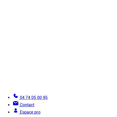
Revêtements
Molletons
Accessoires
Tous les produits
Guide de pose
6 règles d’or de la pose
Comment installer un plafond tendu ?
Comment installer une toile tendue murale ?
Vues de détails
Les erreurs à éviter dans la pose de toile tendue
Documentation
Devenir installateur
Trouver un installateur
Lexique de la toile tendue
Aide pour passer une commande
04 74 05 00 95
Contact
Espace pro