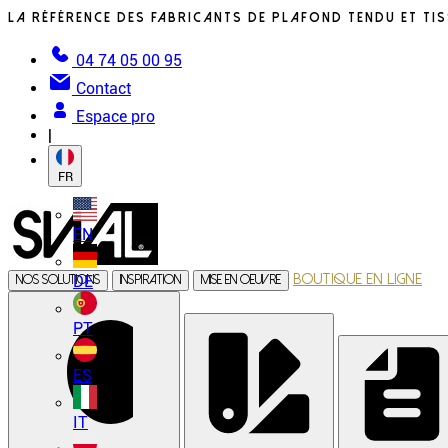
La référence des fabricants de plafond tendu et tiss
04 74 05 00 95
Contact
Espace pro
|
FR
EN
Boutique en ligne
DE
Nos solutions
Inspiration
Mise en oeuvre
PT
ES
IT