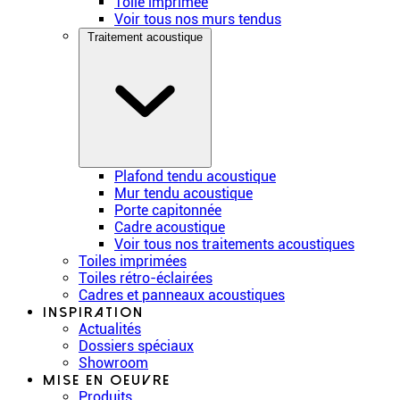
Toile imprimée
Voir tous nos murs tendus
Traitement acoustique
Plafond tendu acoustique
Mur tendu acoustique
Porte capitonnée
Cadre acoustique
Voir tous nos traitements acoustiques
Toiles imprimées
Toiles rétro-éclairées
Cadres et panneaux acoustiques
Inspiration
Actualités
Dossiers spéciaux
Showroom
Mise en oeuvre
Produits