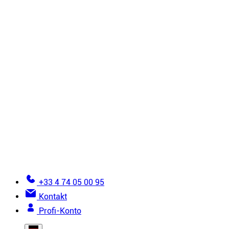
Vliese
Zubehör
Alle Montageprodukte
Anleitungen
6 goldene Regeln für die Montage
Wie installiert man eine Spanndecke?
Wie installiert man eine gespannte Stoffwand?
Detailansichten
Fehler, die bei der Anbringung von Spanntüchern
zu vermeiden sind
Dokumentation
Installateur werden
Glossar der gespannten Leinwand
Hilfe zur Bestellung
+33 4 74 05 00 95
Kontakt
Profi-Konto