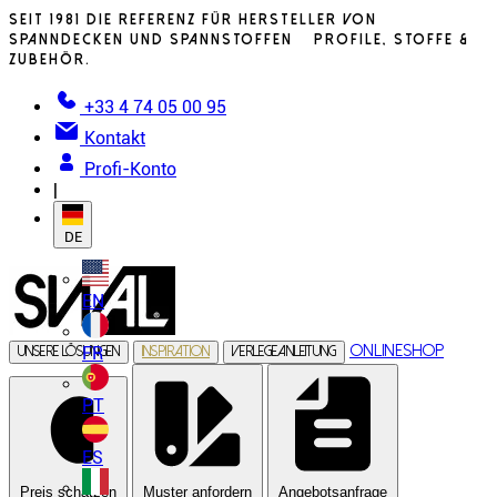
Seit 1981 die Referenz für Hersteller von
Spanndecken und Spannstoffen – Profile, Stoffe &
Zubehör.
+33 4 74 05 00 95
Kontakt
Profi-Konto
|
DE
EN
Onlineshop
FR
Unsere Lösungen
Inspiration
Verlegeanleitung
PT
ES
Preis schätzen
Muster anfordern
Angebotsanfrage