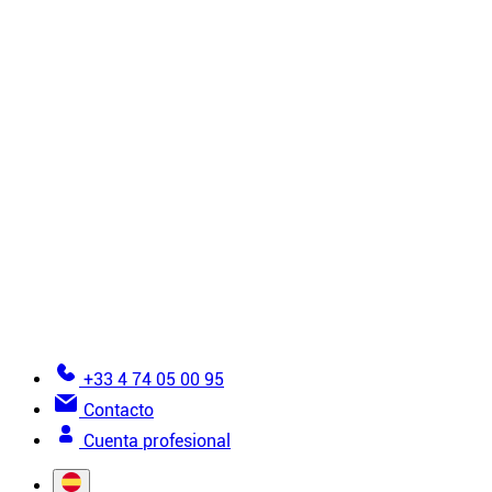
Molletones
Accesorios
Todos los productos de instalación
Tutoriales
6 reglas de oro para la instalación
¿Cómo instalar un techo tensado?
¿Cómo instalar una pared de lienzo tensado?
Vistas detalladas
Errores que se deben evitar al instalar una lona te
Documentación
Conviértete en instalador
Glosario de la tela tensada
Ayuda para realizar un pedido
+33 4 74 05 00 95
Contacto
Cuenta profesional