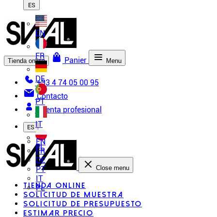
ES
EN
FR
Panier
Tienda online
Menu
DE
+33 4 74 05 00 95
Contacto
PT
Cuenta profesional
IT
ES
EN
PL
FR
DE
Close menu
PT
IT
Tienda online
PL
Solicitud de muestra
Solicitud de presupuesto
Estimar precio