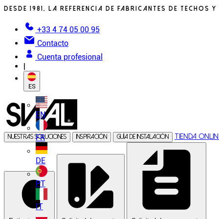
Desde 1981, la referencia de fabricantes de techos y
+33 4 74 05 00 95
Contacto
Cuenta profesional
|
ES
EN
Tienda onlin
FR
Nuestras soluciones
Inspiración
Guía de instalación
DE
PT
IT