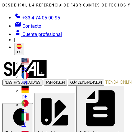
Desde 1981, la referencia de fabricantes de techos y
+33 4 74 05 00 95
Contacto
Cuenta profesional
|
ES
EN
Tienda onlin
FR
Nuestras soluciones
Inspiración
Guía de instalación
DE
PT
IT