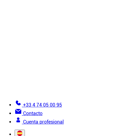
Molletones
Accesorios
Todos los productos de instalación
Tutoriales
6 reglas de oro para la instalación
¿Cómo instalar un techo tensado?
¿Cómo instalar una pared de lienzo tensado?
Vistas detalladas
Errores que se deben evitar al instalar una lona te
Documentación
Conviértete en instalador
Glosario de la tela tensada
Ayuda para realizar un pedido
+33 4 74 05 00 95
Contacto
Cuenta profesional