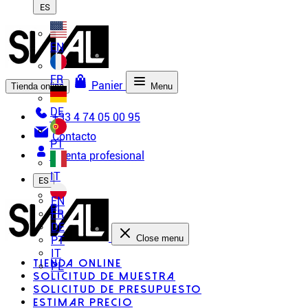
ES
EN
FR
Panier
Tienda online
Menu
DE
+33 4 74 05 00 95
Contacto
PT
Cuenta profesional
IT
ES
EN
PL
FR
DE
Close menu
PT
IT
Tienda online
PL
Solicitud de muestra
Solicitud de presupuesto
Estimar precio